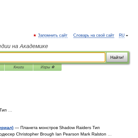
Запомнить сайт
Словарь на свой сайт
RU
едии на Академике
Найти!
Книги
Игры ⚽
 Тип …
ериал)
— Планета монстров Shadow Raiders Тип
одюсер Christopher Brough Ian Pearson Mark Ralston …