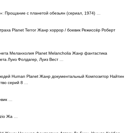
: Прощание с планетой обезьян (сериал, 1974) …
раха Planet Terror Жанр хоррор / боевик Режиссёр Роберт
ета Меланхолия Planet Melancholia Жанр фантастика
та Луиз Фолдагер, Луиз Вест …
юдей Human Planet Жанр документальный Композитор Найтин
тво серий 8 …
евик …
azio Жа …