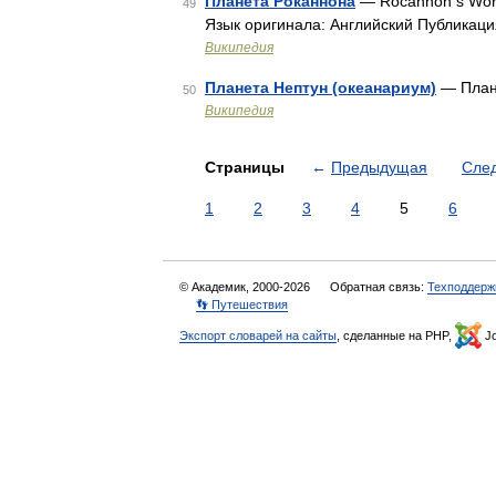
Планета Роканнона
— Rocannon s Worl
49
Язык оригинала: Английский Публикаци
Википедия
Планета Нептун (океанариум)
— Плане
50
Википедия
Страницы
←
Предыдущая
Сле
1
2
3
4
5
6
© Академик, 2000-2026
Обратная связь:
Техподдерж
👣 Путешествия
Экспорт словарей на сайты
, сделанные на PHP,
Jo