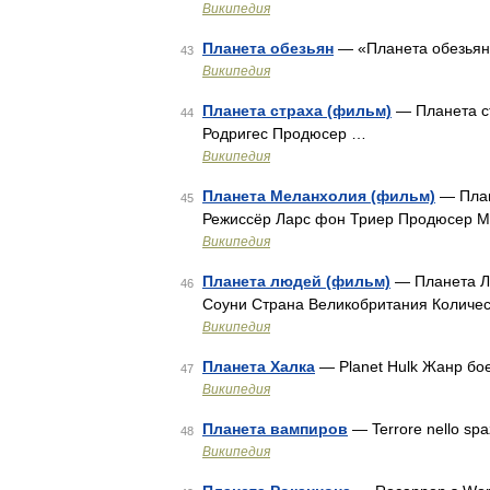
Википедия
Планета обезьян
— «Планета обезьян»
43
Википедия
Планета страха (фильм)
— Планета ст
44
Родригес Продюсер …
Википедия
Планета Меланхолия (фильм)
— План
45
Режиссёр Ларс фон Триер Продюсер Ме
Википедия
Планета людей (фильм)
— Планета Л
46
Соуни Страна Великобритания Количес
Википедия
Планета Халка
— Planet Hulk Жанр бо
47
Википедия
Планета вампиров
— Terrore nello sp
48
Википедия