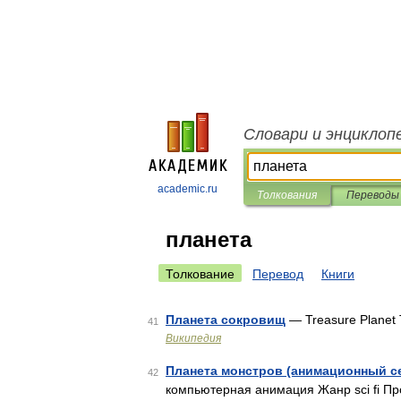
Словари и энциклоп
academic.ru
Толкования
Переводы
планета
Толкование
Перевод
Книги
Планета сокровищ
— Treasure Planet
41
Википедия
Планета монстров (анимационный с
42
компьютерная анимация Жанр sci fi Пр