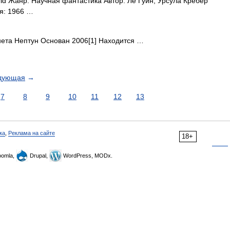
d Жанр: Научная фантастика Автор: Ле Гуин, Урсула Крёбер
я: 1966 …
та Нептун Основан 2006[1] Находится …
дующая
→
7
8
9
10
11
12
13
ка
,
Реклама на сайте
18+
omla,
Drupal,
WordPress, MODx.